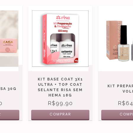
KIT BASE COAT 3X1
ULTRA + TOP COAT
KIT PREP
SA 30G
SELANTE RISA SEM
VOLI
HEMA 18G
0
R$99,90
R$64
R