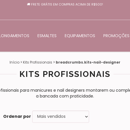
🚚 FRETE GRÁTIS EM COMPRAS ACIMA DE R$500!
LONGAMENTOS
ESMALTES
EQUIPAMENTOS
PROMOÇÕES
Início
>
Kits Profissionais
>
breadcrumbs.kits-nail-designer
KITS PROFISSIONAIS
rofissionais para manicures e nail designers montarem ou comp
a bancada com praticidade.
Ordenar por