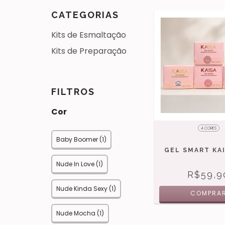
CATEGORIAS
Kits de Esmaltação
Kits de Preparação
FILTROS
Cor
4 CORES
Baby Boomer (1)
GEL SMART KAI
Nude In Love (1)
R$59,9
Nude Kinda Sexy (1)
COMPRA
Nude Mocha (1)