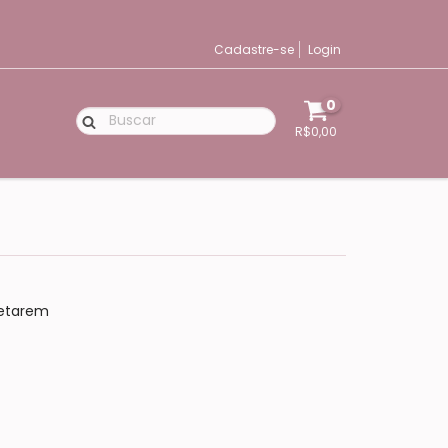
Cadastre-se
Login
0
R$0,00
letarem